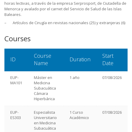
horas lectivas, a través de la empresa Serprosport, de Ciutadella de
Menorca y avalado por el carnet del Servicio de Salud de las Islas
Baleares.
– Artículos de Cirugía en revistas nacionales (25) y extranjeras (6)
Courses
Course
Start
ID
Duration
Name
Date
EUP-
Máster en
1 año
07/08/2026
MA101
Medicina
Subacuática
Cámara
Hiperbárica
EUP-
Especialista
1 Curso
07/08/2026
ES303
Universitario
Académico
en Medicina
Subacuática