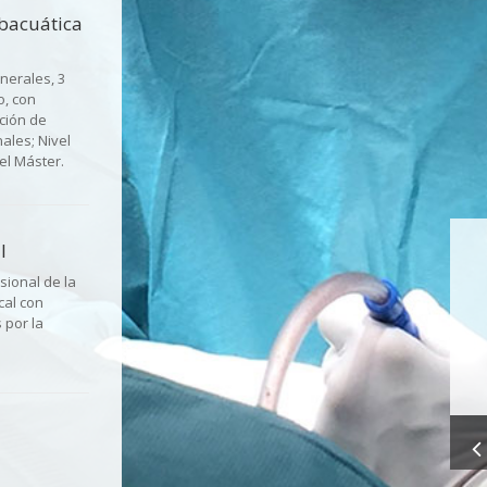
bacuática
nerales, 3
o, con
ación de
nales; Nivel
vel Máster.
l
sional de la
cal con
s por la
ía