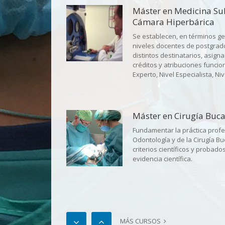
Máster en Medicina Su
Cámara Hiperbárica
Se establecen, en términos ge
niveles docentes de postgrad
distintos destinatarios, asign
créditos y atribuciones funcio
Experto, Nivel Especialista, Ni
Máster en Cirugía Buca
Fundamentar la práctica profe
Odontología y de la Cirugía Bu
criterios científicos y probado
evidencia científica.
Máster en Implantolog
Bucofacial
MÁS CURSOS