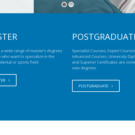
sional de la
ogía
icos y
tífica.
STER
POSTGRADUAT
 a wide range of master’s degrees
Specialist Courses, Expert Courses
e who want to specialize in the
Advanced Courses, University Di
hnologies
dental or sports field.
and Superior Certificates are som
paring new
own degrees.
advances in
TER
POSTGRADUATE
en
personal de