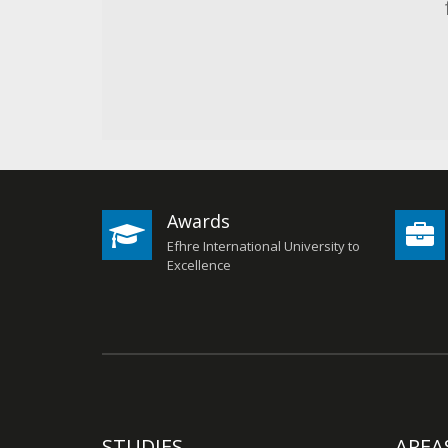
soluciones necesarias para el
de las patologías y disfuncio
afectan a nuestra sociedad. 
semipresencial
Awards
Efhre International University to
Excellence
STUDIES
AREA