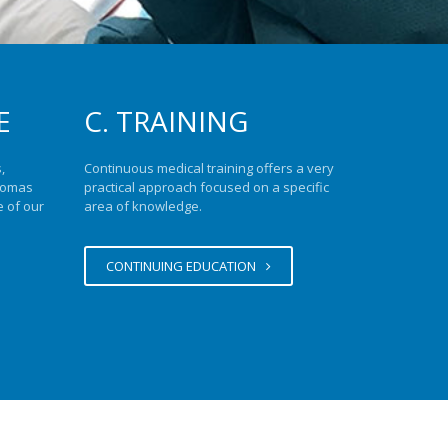
E
C. TRAINING
,
Continuous medical training offers a very
plomas
practical approach focused on a specific
e of our
area of knowledge.
CONTINUING EDUCATION