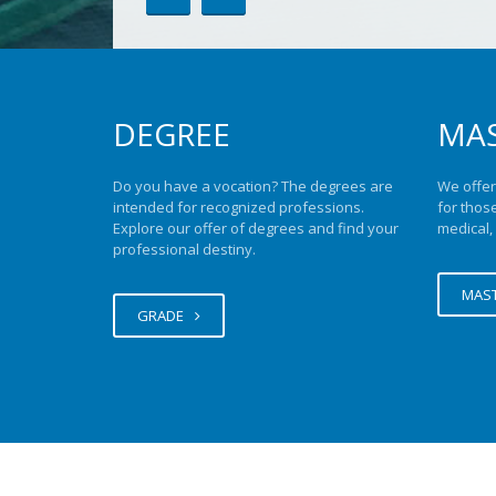
Fundamentar la práctica profe
Odontología y de la Implantol
Bucofacial con criterios científ
probados por la evidencia cien
DEGREE
MA
Degree in Biomedical
Technologies
Do you have a vocation?
The degrees are
We offer
intended for recognized professions.
for thos
The Degree in Biomedical Tec
Explore our offer of degrees and find your
medical, 
responds to the needs of pre
professional destiny.
professionals as a result of 
the healthcare sector.
MAS
GRADE
Experto Universitario 
Medicina Subacuática
Hiperbárica
Capacita para trabajar como 