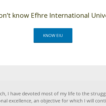
médica, en un
a. Para los
n de
don’t know Efhre International Univ
shore de las
KNOW EIU
rio en
apacita para
dor, bajo la
ster, en un
a.
en
 Clínica
ch, I have devoted most of my life to the strugg
al excellence, an objective for which I will cont
ica ofrece las