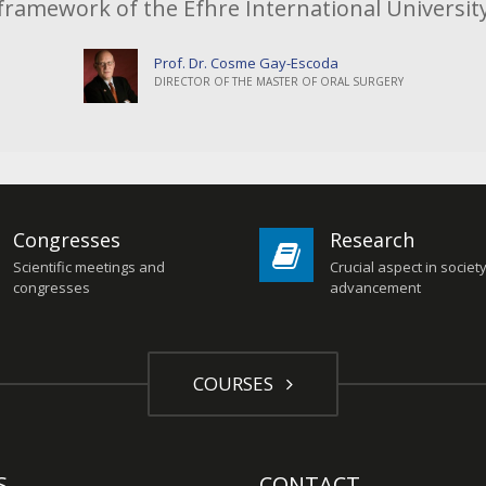
framework of the Efhre International Universit
 tratamiento
nes que
Formato
Prof. Dr. Cosme Gay-Escoda
DIRECTOR OF THE MASTER OF ORAL SURGERY
Congresses
Research
Scientific meetings and
Crucial aspect in societ
congresses
advancement
COURSES
S
CONTACT