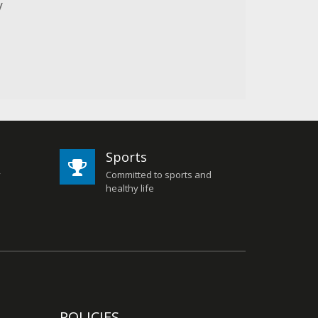
y
Sports
y
Committed to sports and
healthy life
POLICIES