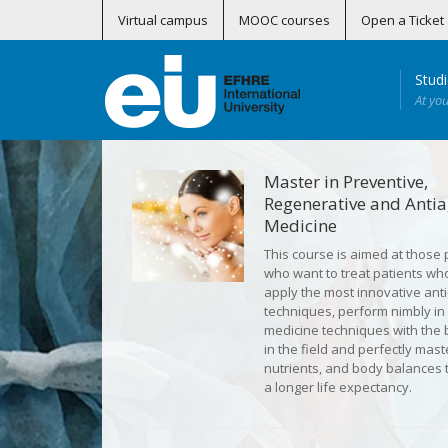
Virtual campus
MOOC courses
Open a Ticket
Stud
At yo
Curso Superior Universitario en Actividad Física y Salud Perinatal (Online)
Certificados Profesionales en Telemedicina
Master in Preventive, R
Máster en Medicina Subacuática 
Máster en MBA Healthcare – Gestión S
Máster en Tra
Programa de Formación Conti
Soporte Vital Básico
Soporte Vital Básico –
Master in Preventive,
Regenerative and Anti
Medicine
This course is aimed at those 
who want to treat patients wh
apply the most innovative anti
techniques, perform nimbly in
medicine techniques with the 
in the field and perfectly mas
nutrients, and body balances t
a longer life expectancy.